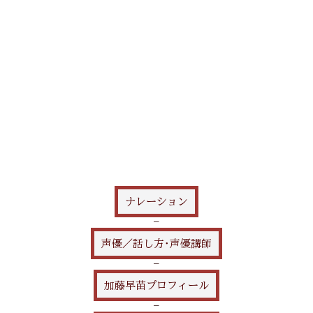
ナレーション
—
声優／話し方･声優講師
—
加藤早苗プロフィール
—